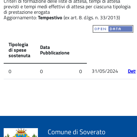
Criteri di formazione delle liste di attesa, tempi di attesa
previsti e tempi medi effettivi di attesa per ciascuna tipologia
di prestazione erogata
Aggiornamento:
Tempestivo
(ex art. 8. d.lgs. n. 33/2013)
Tipologia
Data
di spese
Pubblicazione
sostenuta
31/05/2024
Dett
0
0
0
Comune di Soverato