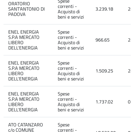
Spese
ORATORIO
correnti -
SANT'ANTONIO DI
3.239.18
2
Acquisto di
PADOVA
beni e servizi
ENEL ENERGIA
Spese
S.P.A MERCATO
correnti -
966.65
2
LIBERO
Acquisto di
DELL'ENERGIA
beni e servizi
ENEL ENERGIA
Spese
S.P.A MERCATO
correnti -
1.509.25
2
LIBERO
Acquisto di
DELL'ENERGIA
beni e servizi
ENEL ENERGIA
Spese
S.P.A MERCATO
correnti -
1.737.02
0
LIBERO
Acquisto di
DELL'ENERGIA
beni e servizi
ATO CATANZARO
Spese
c/o COMUNE
correnti -