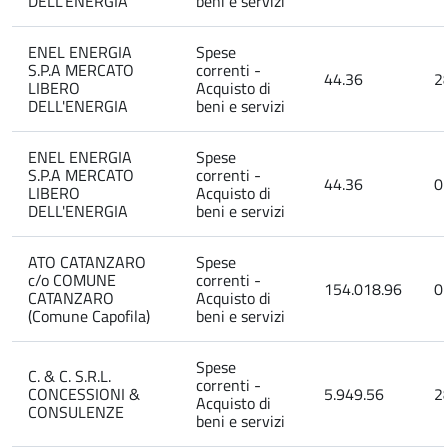
DELL'ENERGIA
beni e servizi
ENEL ENERGIA
Spese
S.P.A MERCATO
correnti -
44.36
2
LIBERO
Acquisto di
DELL'ENERGIA
beni e servizi
ENEL ENERGIA
Spese
S.P.A MERCATO
correnti -
44.36
0
LIBERO
Acquisto di
DELL'ENERGIA
beni e servizi
ATO CATANZARO
Spese
c/o COMUNE
correnti -
154.018.96
0
CATANZARO
Acquisto di
(Comune Capofila)
beni e servizi
Spese
C. & C. S.R.L.
correnti -
CONCESSIONI &
5.949.56
2
Acquisto di
CONSULENZE
beni e servizi