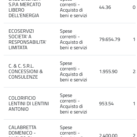
S.P.A MERCATO
correnti -
44.36
0
LIBERO
Acquisto di
DELL'ENERGIA
beni e servizi
ECOSERVIZI
Spese
SOCIETA' A
correnti -
79.654.79
1
RESPONSABILITA'
Acquisto di
LIMITATA
beni e servizi
Spese
C. & C. S.R.L.
correnti -
CONCESSIONI &
1.955.90
2
Acquisto di
CONSULENZE
beni e servizi
Spese
COLORIFICIO
correnti -
LENTINI DI LENTINI
953.54
1
Acquisto di
ANTONIO
beni e servizi
CALABRETTA
Spese
DOMENICO -
correnti -
2.400.00
2