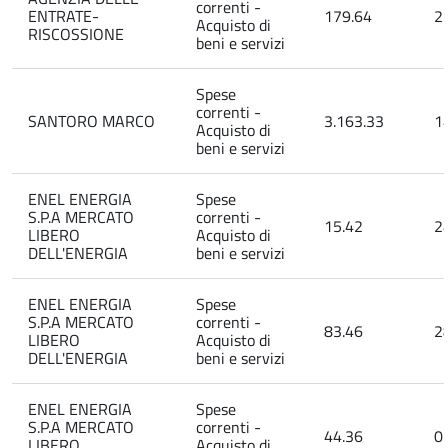
correnti -
ENTRATE-
179.64
2
Acquisto di
RISCOSSIONE
beni e servizi
Spese
correnti -
SANTORO MARCO
3.163.33
1
Acquisto di
beni e servizi
ENEL ENERGIA
Spese
S.P.A MERCATO
correnti -
15.42
2
LIBERO
Acquisto di
DELL'ENERGIA
beni e servizi
ENEL ENERGIA
Spese
S.P.A MERCATO
correnti -
83.46
2
LIBERO
Acquisto di
DELL'ENERGIA
beni e servizi
ENEL ENERGIA
Spese
S.P.A MERCATO
correnti -
44.36
0
LIBERO
Acquisto di