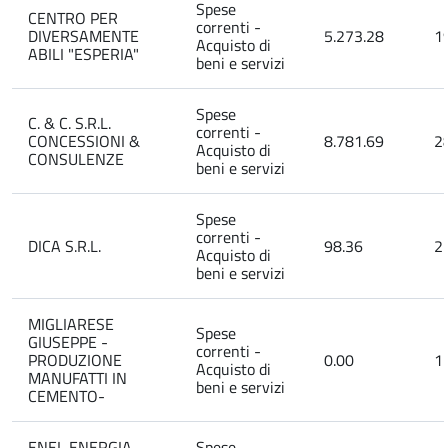
Spese
CENTRO PER
correnti -
DIVERSAMENTE
5.273.28
1
Acquisto di
ABILI "ESPERIA"
beni e servizi
Spese
C. & C. S.R.L.
correnti -
CONCESSIONI &
8.781.69
2
Acquisto di
CONSULENZE
beni e servizi
Spese
correnti -
DICA S.R.L.
98.36
2
Acquisto di
beni e servizi
MIGLIARESE
Spese
GIUSEPPE -
correnti -
PRODUZIONE
0.00
1
Acquisto di
MANUFATTI IN
beni e servizi
CEMENTO-
ENEL ENERGIA
Spese