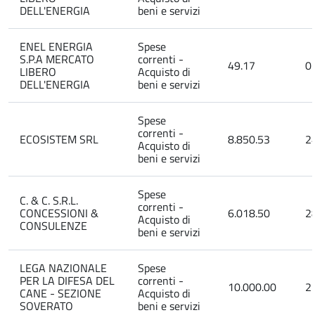
DELL'ENERGIA
beni e servizi
ENEL ENERGIA
Spese
S.P.A MERCATO
correnti -
49.17
0
LIBERO
Acquisto di
DELL'ENERGIA
beni e servizi
Spese
correnti -
ECOSISTEM SRL
8.850.53
2
Acquisto di
beni e servizi
Spese
C. & C. S.R.L.
correnti -
CONCESSIONI &
6.018.50
2
Acquisto di
CONSULENZE
beni e servizi
LEGA NAZIONALE
Spese
PER LA DIFESA DEL
correnti -
10.000.00
2
CANE - SEZIONE
Acquisto di
SOVERATO
beni e servizi