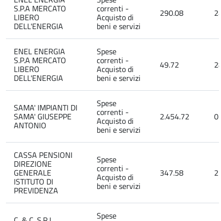
S.P.A MERCATO
correnti -
290.08
2
LIBERO
Acquisto di
DELL'ENERGIA
beni e servizi
ENEL ENERGIA
Spese
S.P.A MERCATO
correnti -
49.72
2
LIBERO
Acquisto di
DELL'ENERGIA
beni e servizi
Spese
SAMA' IMPIANTI DI
correnti -
SAMA' GIUSEPPE
2.454.72
0
Acquisto di
ANTONIO
beni e servizi
CASSA PENSIONI
Spese
DIREZIONE
correnti -
GENERALE
347.58
2
Acquisto di
ISTITUTO DI
beni e servizi
PREVIDENZA
Spese
C. & C. S.R.L.