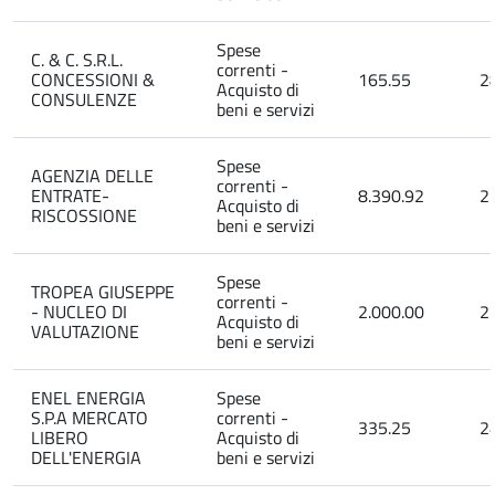
Spese
C. & C. S.R.L.
correnti -
CONCESSIONI &
165.55
2
Acquisto di
CONSULENZE
beni e servizi
Spese
AGENZIA DELLE
correnti -
ENTRATE-
8.390.92
2
Acquisto di
RISCOSSIONE
beni e servizi
Spese
TROPEA GIUSEPPE
correnti -
- NUCLEO DI
2.000.00
2
Acquisto di
VALUTAZIONE
beni e servizi
ENEL ENERGIA
Spese
S.P.A MERCATO
correnti -
335.25
2
LIBERO
Acquisto di
DELL'ENERGIA
beni e servizi