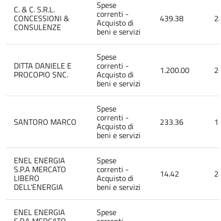
Spese
C. & C. S.R.L.
correnti -
CONCESSIONI &
439.38
2
Acquisto di
CONSULENZE
beni e servizi
Spese
DITTA DANIELE E
correnti -
1.200.00
2
PROCOPIO SNC.
Acquisto di
beni e servizi
Spese
correnti -
SANTORO MARCO
233.36
1
Acquisto di
beni e servizi
ENEL ENERGIA
Spese
S.P.A MERCATO
correnti -
14.42
2
LIBERO
Acquisto di
DELL'ENERGIA
beni e servizi
ENEL ENERGIA
Spese