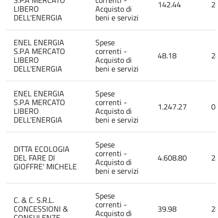
S.P.A MERCATO
correnti -
142.44
2
LIBERO
Acquisto di
DELL'ENERGIA
beni e servizi
ENEL ENERGIA
Spese
S.P.A MERCATO
correnti -
48.18
2
LIBERO
Acquisto di
DELL'ENERGIA
beni e servizi
ENEL ENERGIA
Spese
S.P.A MERCATO
correnti -
1.247.27
0
LIBERO
Acquisto di
DELL'ENERGIA
beni e servizi
Spese
DITTA ECOLOGIA
correnti -
DEL FARE DI
4.608.80
2
Acquisto di
GIOFFRE' MICHELE
beni e servizi
Spese
C. & C. S.R.L.
correnti -
CONCESSIONI &
39.98
2
Acquisto di
CONSULENZE