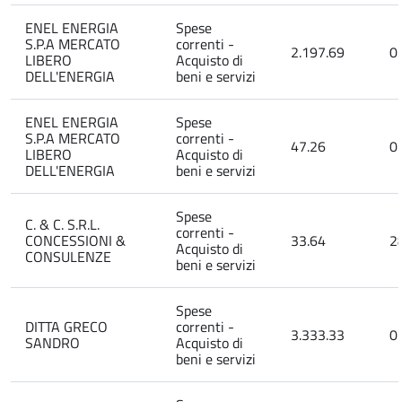
ENEL ENERGIA
Spese
S.P.A MERCATO
correnti -
2.197.69
0
LIBERO
Acquisto di
DELL'ENERGIA
beni e servizi
ENEL ENERGIA
Spese
S.P.A MERCATO
correnti -
47.26
0
LIBERO
Acquisto di
DELL'ENERGIA
beni e servizi
Spese
C. & C. S.R.L.
correnti -
CONCESSIONI &
33.64
2
Acquisto di
CONSULENZE
beni e servizi
Spese
DITTA GRECO
correnti -
3.333.33
0
SANDRO
Acquisto di
beni e servizi