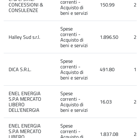
correnti -
CONCESSIONI &
150.99
2
Acquisto di
CONSULENZE
beni e servizi
Spese
correnti -
Halley Sud s.r.l.
1.896.50
2
Acquisto di
beni e servizi
Spese
correnti -
DICA S.R.L.
491.80
1
Acquisto di
beni e servizi
ENEL ENERGIA
Spese
S.P.A MERCATO
correnti -
16.03
2
LIBERO
Acquisto di
DELL'ENERGIA
beni e servizi
ENEL ENERGIA
Spese
S.P.A MERCATO
correnti -
1.837.08
2
LIBERO
Acquisto di