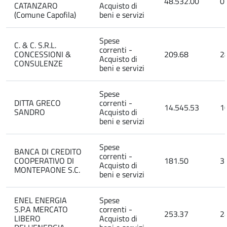
48.532.00
0
CATANZARO
Acquisto di
(Comune Capofila)
beni e servizi
Spese
C. & C. S.R.L.
correnti -
CONCESSIONI &
209.68
2
Acquisto di
CONSULENZE
beni e servizi
Spese
DITTA GRECO
correnti -
14.545.53
1
SANDRO
Acquisto di
beni e servizi
Spese
BANCA DI CREDITO
correnti -
COOPERATIVO DI
181.50
3
Acquisto di
MONTEPAONE S.C.
beni e servizi
ENEL ENERGIA
Spese
S.P.A MERCATO
correnti -
253.37
2
LIBERO
Acquisto di