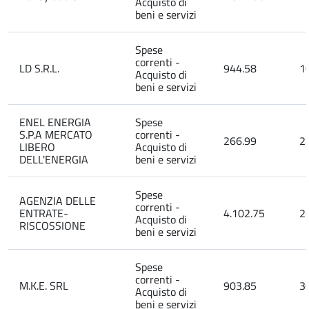
Acquisto di
beni e servizi
Spese
correnti -
LD S.R.L.
944.58
1
Acquisto di
beni e servizi
ENEL ENERGIA
Spese
S.P.A MERCATO
correnti -
266.99
2
LIBERO
Acquisto di
DELL'ENERGIA
beni e servizi
Spese
AGENZIA DELLE
correnti -
ENTRATE-
4.102.75
2
Acquisto di
RISCOSSIONE
beni e servizi
Spese
correnti -
M.K.E. SRL
903.85
3
Acquisto di
beni e servizi