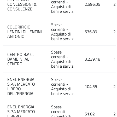
correnti -
CONCESSIONI &
2.596.05
2
Acquisto di
CONSULENZE
beni e servizi
Spese
COLORIFICIO
correnti -
LENTINI DI LENTINI
536.89
2
Acquisto di
ANTONIO
beni e servizi
Spese
CENTRO B.A.C.
correnti -
BAMBINI AL
3.239.18
1
Acquisto di
CENTRO
beni e servizi
ENEL ENERGIA
Spese
S.P.A MERCATO
correnti -
104.55
2
LIBERO
Acquisto di
DELL'ENERGIA
beni e servizi
ENEL ENERGIA
Spese
S.P.A MERCATO
correnti -
51.82
2
LIBERO
Acquisto di