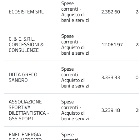
Spese
correnti -
ECOSISTEM SRL
2.382.60
2
Acquisto di
beni e servizi
Spese
C. & C. S.R.L.
correnti -
CONCESSIONI &
12.061.97
2
Acquisto di
CONSULENZE
beni e servizi
Spese
DITTA GRECO
correnti -
3.333.33
0
SANDRO
Acquisto di
beni e servizi
ASSOCIAZIONE
Spese
SPORTIVA
correnti -
3.239.18
2
DILETTANTISTICA -
Acquisto di
GSS SPORT
beni e servizi
ENEL ENERGIA
Spese