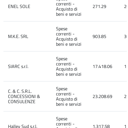
correnti -
ENEL SOLE
271.29
2
Acquisto di
beni e servizi
Spese
correnti -
M.K.E. SRL
903.85
3
Acquisto di
beni e servizi
Spese
correnti -
SIARC s.r.l.
17.418.06
1
Acquisto di
beni e servizi
Spese
C. & C. S.R.L.
correnti -
CONCESSIONI &
23.208.69
2
Acquisto di
CONSULENZE
beni e servizi
Spese
correnti -
Halley Sud s.r.l.
1.317.58
1