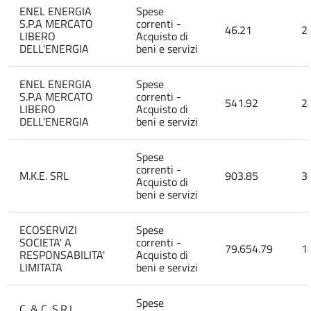
ENEL ENERGIA
Spese
S.P.A MERCATO
correnti -
46.21
2
LIBERO
Acquisto di
DELL'ENERGIA
beni e servizi
ENEL ENERGIA
Spese
S.P.A MERCATO
correnti -
541.92
2
LIBERO
Acquisto di
DELL'ENERGIA
beni e servizi
Spese
correnti -
M.K.E. SRL
903.85
3
Acquisto di
beni e servizi
ECOSERVIZI
Spese
SOCIETA' A
correnti -
79.654.79
1
RESPONSABILITA'
Acquisto di
LIMITATA
beni e servizi
Spese
C. & C. S.R.L.