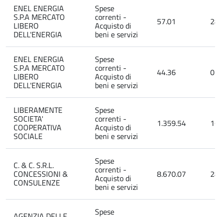
ENEL ENERGIA
Spese
S.P.A MERCATO
correnti -
57.01
2
LIBERO
Acquisto di
DELL'ENERGIA
beni e servizi
ENEL ENERGIA
Spese
S.P.A MERCATO
correnti -
44.36
0
LIBERO
Acquisto di
DELL'ENERGIA
beni e servizi
LIBERAMENTE
Spese
SOCIETA'
correnti -
1.359.54
1
COOPERATIVA
Acquisto di
SOCIALE
beni e servizi
Spese
C. & C. S.R.L.
correnti -
CONCESSIONI &
8.670.07
2
Acquisto di
CONSULENZE
beni e servizi
Spese
AGENZIA DELLE