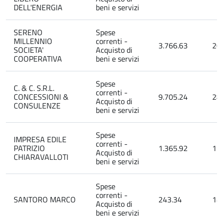
DELL'ENERGIA
beni e servizi
SERENO
Spese
MILLENNIO
correnti -
3.766.63
2
SOCIETA'
Acquisto di
COOPERATIVA
beni e servizi
Spese
C. & C. S.R.L.
correnti -
CONCESSIONI &
9.705.24
2
Acquisto di
CONSULENZE
beni e servizi
Spese
IMPRESA EDILE
correnti -
PATRIZIO
1.365.92
1
Acquisto di
CHIARAVALLOTI
beni e servizi
Spese
correnti -
SANTORO MARCO
243.34
1
Acquisto di
beni e servizi