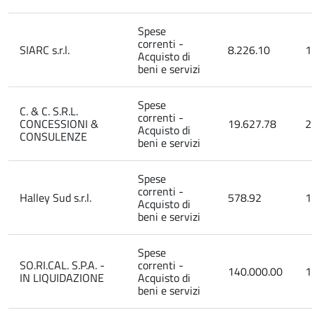
Spese
correnti -
SIARC s.r.l.
8.226.10
1
Acquisto di
beni e servizi
Spese
C. & C. S.R.L.
correnti -
CONCESSIONI &
19.627.78
2
Acquisto di
CONSULENZE
beni e servizi
Spese
correnti -
Halley Sud s.r.l.
578.92
1
Acquisto di
beni e servizi
Spese
SO.RI.CAL. S.P.A. -
correnti -
140.000.00
1
IN LIQUIDAZIONE
Acquisto di
beni e servizi