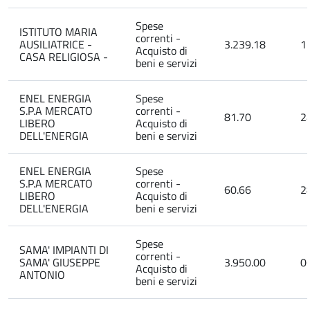
Spese
ISTITUTO MARIA
correnti -
AUSILIATRICE -
3.239.18
1
Acquisto di
CASA RELIGIOSA -
beni e servizi
ENEL ENERGIA
Spese
S.P.A MERCATO
correnti -
81.70
2
LIBERO
Acquisto di
DELL'ENERGIA
beni e servizi
ENEL ENERGIA
Spese
S.P.A MERCATO
correnti -
60.66
2
LIBERO
Acquisto di
DELL'ENERGIA
beni e servizi
Spese
SAMA' IMPIANTI DI
correnti -
SAMA' GIUSEPPE
3.950.00
0
Acquisto di
ANTONIO
beni e servizi