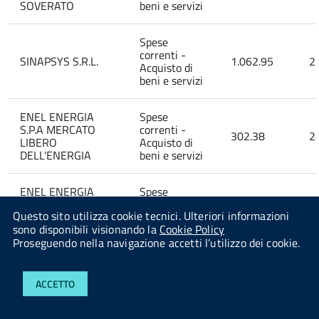
SOVERATO
beni e servizi
Spese
correnti -
SINAPSYS S.R.L.
1.062.95
2
Acquisto di
beni e servizi
ENEL ENERGIA
Spese
S.P.A MERCATO
correnti -
302.38
2
LIBERO
Acquisto di
DELL'ENERGIA
beni e servizi
ENEL ENERGIA
Spese
S.P.A MERCATO
correnti -
44.36
2
Questo sito utilizza cookie tecnici. Ulteriori informazioni
LIBERO
Acquisto di
sono disponibili visionando la
Cookie Policy
DELL'ENERGIA
beni e servizi
Proseguendo nella navigazione accetti l’utilizzo dei cookie.
ENEL ENERGIA
Spese
S.P.A MERCATO
correnti -
ACCETTO
842.40
0
LIBERO
Acquisto di
DELL'ENERGIA
beni e servizi