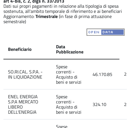
art 4-bis, c. 2, dlgs n. 33/2013
Dati sui propri pagamenti in relazione alla tipologia di spesa
sostenuta, all'ambito temporale di riferimento e ai beneficiari
Aggiornamento:
Trimestrale
(in fase di prima attuazione
semestrale)
Data
Beneficiario
Pubblicazione
Spese
SO.RI.CAL. S.P.A. -
correnti -
2
46.170.85
IN LIQUIDAZIONE
Acquisto di
beni e servizi
ENEL ENERGIA
Spese
S.P.A MERCATO
correnti -
324.10
2
LIBERO
Acquisto di
DELL'ENERGIA
beni e servizi
Spese