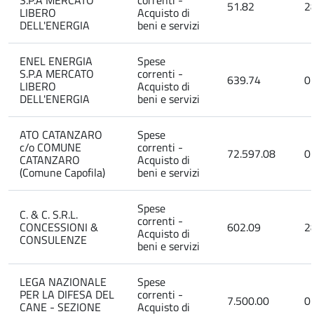
S.P.A MERCATO
correnti -
51.82
2
LIBERO
Acquisto di
DELL'ENERGIA
beni e servizi
ENEL ENERGIA
Spese
S.P.A MERCATO
correnti -
639.74
0
LIBERO
Acquisto di
DELL'ENERGIA
beni e servizi
ATO CATANZARO
Spese
c/o COMUNE
correnti -
72.597.08
0
CATANZARO
Acquisto di
(Comune Capofila)
beni e servizi
Spese
C. & C. S.R.L.
correnti -
CONCESSIONI &
602.09
2
Acquisto di
CONSULENZE
beni e servizi
LEGA NAZIONALE
Spese
PER LA DIFESA DEL
correnti -
7.500.00
0
CANE - SEZIONE
Acquisto di