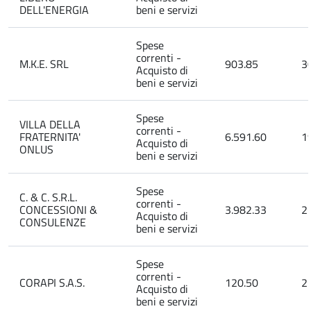
DELL'ENERGIA
beni e servizi
Spese
correnti -
M.K.E. SRL
903.85
3
Acquisto di
beni e servizi
Spese
VILLA DELLA
correnti -
FRATERNITA'
6.591.60
1
Acquisto di
ONLUS
beni e servizi
Spese
C. & C. S.R.L.
correnti -
CONCESSIONI &
3.982.33
2
Acquisto di
CONSULENZE
beni e servizi
Spese
correnti -
CORAPI S.A.S.
120.50
2
Acquisto di
beni e servizi