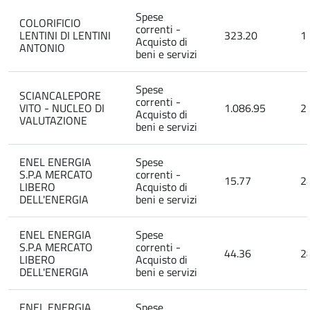
Spese
COLORIFICIO
correnti -
LENTINI DI LENTINI
323.20
1
Acquisto di
ANTONIO
beni e servizi
Spese
SCIANCALEPORE
correnti -
VITO - NUCLEO DI
1.086.95
2
Acquisto di
VALUTAZIONE
beni e servizi
ENEL ENERGIA
Spese
S.P.A MERCATO
correnti -
15.77
2
LIBERO
Acquisto di
DELL'ENERGIA
beni e servizi
ENEL ENERGIA
Spese
S.P.A MERCATO
correnti -
44.36
2
LIBERO
Acquisto di
DELL'ENERGIA
beni e servizi
ENEL ENERGIA
Spese