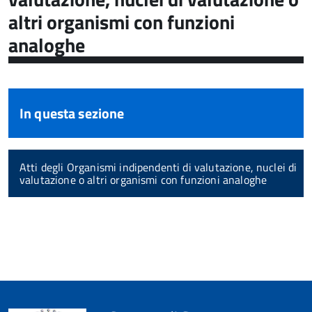
altri organismi con funzioni
analoghe
In questa sezione
Atti degli Organismi indipendenti di valutazione, nuclei di
valutazione o altri organismi con funzioni analoghe
torna
all'inizio
del
contenuto