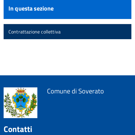
In questa sezione
Contrattazione collettiva
torna
all'inizio
del
contenuto
Comune di Soverato
Contatti