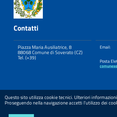
Contatti
Piazza Maria Ausiliatrice, 8
Email:
88068 Comune di Soverato (CZ)
Tel. (+39)
Posta Elet
comuneso
Questo sito utilizza cookie tecnici. Ulteriori informazio
Proseguendo nella navigazione accetti l’utilizzo dei coo