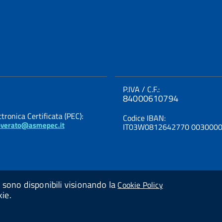
P.IVA / C.F.:
84000610794
tronica Certificata (PEC):
Codice IBAN:
verato@asmepec.it
IT03W0812642770 003000
ni sono disponibili visionando la
Cookie Policy
kie.
Powered By
Studio AMICA Srl